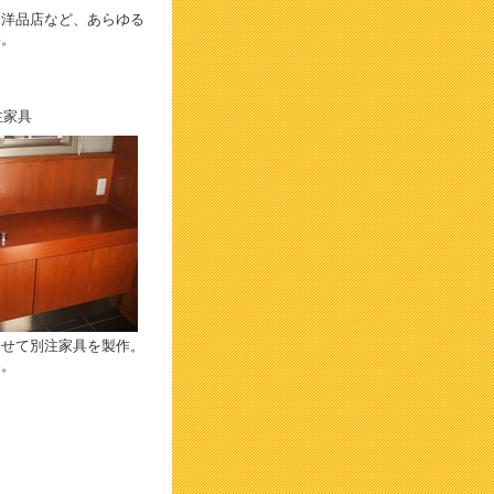
・洋品店など、あらゆる
事。
注家具
わせて別注家具を製作。
案。